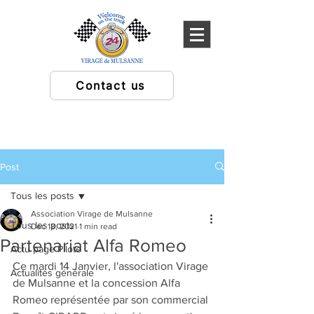
Contact us
Post
Tous les posts
Association Virage de Mulsanne
Tous les posts
Dec 18, 2021
1 min read
Partenariat Alfa Romeo
Actu page Pilote
Ce mardi 14 Janvier, l'association Virage 
Actualités générale
de Mulsanne et la concession Alfa 
Romeo représentée par son commercial 