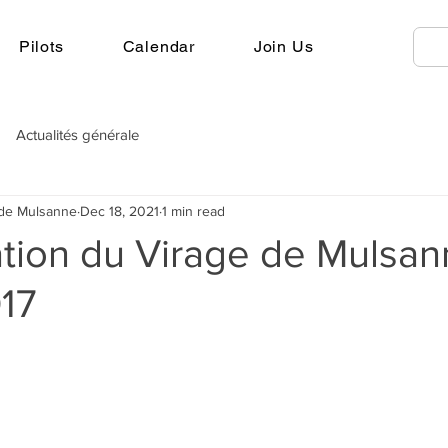
Pilots
Calendar
Join Us
Actualités générale
 de Mulsanne
Dec 18, 2021
1 min read
ation du Virage de Mulsan
017