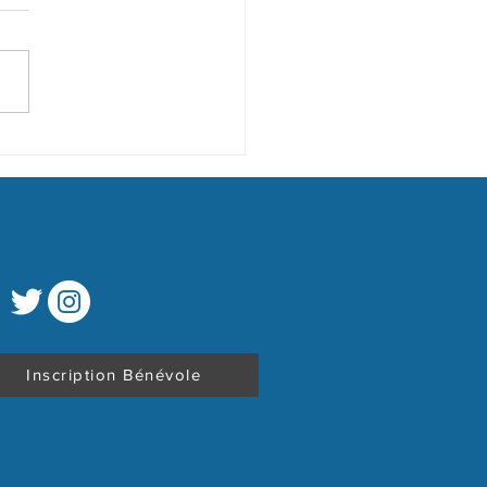
efour Market Mulsanne
ition
Inscription Bénévole