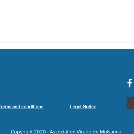
Maine Street Exhibition
Carr
Saturday, May 20th 2023
Exhib
Terms and conditions
Legal Notice
Copyright 2020 - Association Virage de Mulsanne