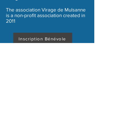
Taille Unique :100% coton
The association Virage de Mulsanne
is a non-profit association created in
2011
Inscription Bénévole
Terms and conditions
Legal Notice
Copyright 2020 - Association Virage de Mulsanne