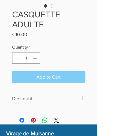
CASQUETTE
ADULTE
Price
€10.00
Quantity
*
Add to Cart
Descriptif
Casquette moderne adapté
à toutes les morphologies.
Idéale pour vos promenades, vous ête
ainsi sûrs d'être protégé du soleil.
Virage de Mulsanne