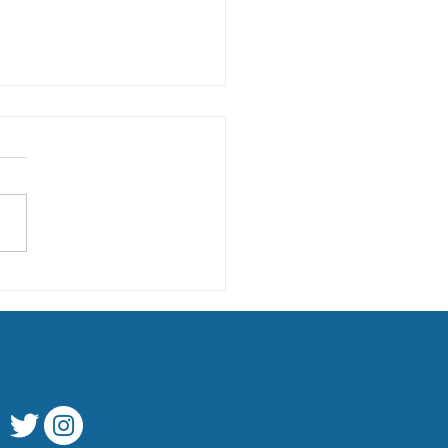
efour Market Mulsanne
ition