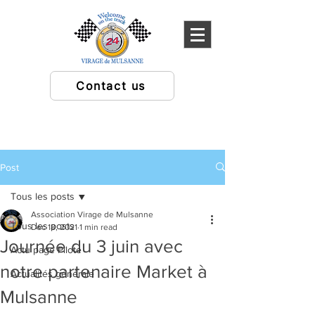
Contact us
Post
Tous les posts
Association Virage de Mulsanne
Tous les posts
Dec 18, 2021
1 min read
Journée du 3 juin avec
Actu page Pilote
notre partenaire Market à
Actualités générale
Mulsanne